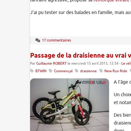
tarifaire agressive, propose sa
remorque enfant 
J'ai pu tester sur des balades en famille, mais au
17 commentaires
Passage de la draisienne au vrai 
Par
Guillaume ROBERT
le mercredi 15 avril 2015, 12:54 -
Le vé
BTWIN
Commençal
draisienne
New Run Ride
A l'âge 
Un choix
et notam
Des bien
draisien