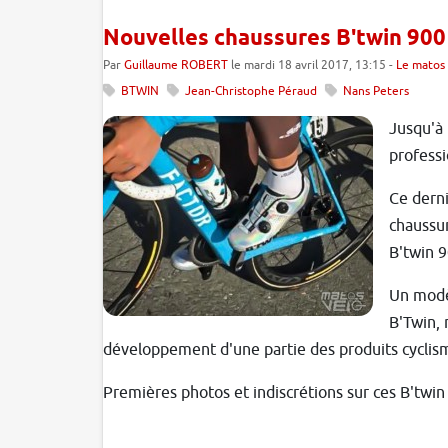
Nouvelles chaussures B'twin 900
Par
Guillaume ROBERT
le mardi 18 avril 2017, 13:15 -
Le matos 
BTWIN
Jean-Christophe Péraud
Nans Peters
Jusqu'à 
professi
Ce derni
chaussur
B'twin 9
Un modèl
B'Twin, 
développement d'une partie des produits cyclis
Premières photos et indiscrétions sur ces B'twin