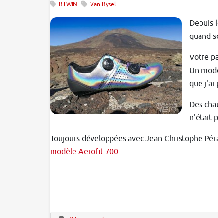
BTWIN
Van Rysel
Depuis l
quand so
Votre p
Un modèl
que j'ai
Des chau
n'était
Toujours développées avec Jean-Christophe Pérau
modèle Aerofit 700
.