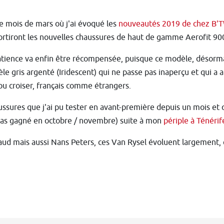
e mois de mars où j'ai évoqué les
nouveautés 2019 de chez B'
rtiront les nouvelles chaussures de haut de gamme Aerofit 90
atience va enfin être récompensée, puisque ce modèle, désorma
e gris argenté (Iridescent) qui ne passe pas inaperçu et qui a 
 pu croiser, français comme étrangers.
ssures que j'ai pu tester en avant-première depuis un mois et 
 pas gagné en octobre / novembre) suite à mon
périple à Ténérif
d mais aussi Nans Peters, ces Van Rysel évoluent largement, e