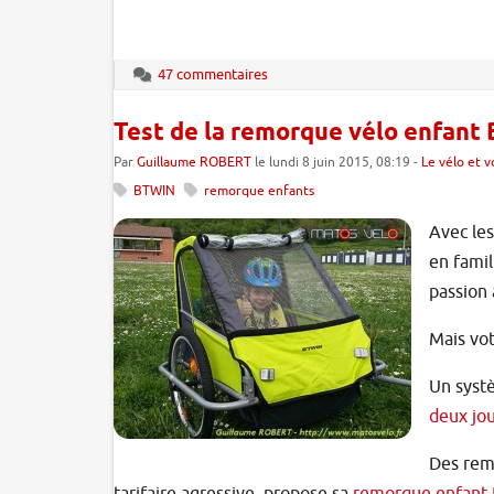
47 commentaires
Test de la remorque vélo enfant
Par
Guillaume ROBERT
le lundi 8 juin 2015, 08:19 -
Le vélo et 
BTWIN
remorque enfants
Avec les
en famil
passion 
Mais vot
Un systè
deux jo
Des remo