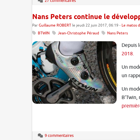
27 commentaires
Nans Peters continue le dévelo
Par
Guillaume ROBERT
le jeudi 22 juin 2017, 06:19 -
Le matos d
BTWIN
Jean-Christophe Péraud
Nans Peters
Depuis l
2018.
Un modèl
un rappe
Un modèl
B'Twin, 
premièr
9 commentaires