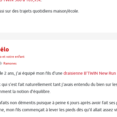
B'TWIN 500 à 169,95€
.
ssi sur des trajets quotidiens maison/école.
vélo
lo et votre enfant
Ramones
de 2 ans, j'ai équipé mon fils d'une
draisienne B'TWIN New Run 
 qui s'est fait naturellement tant j'avais entendu du bien sur l
ment la notion d'équilibre.
faits non démentis puisque à peine 6 jours après avoir fait ses
ne, mon fils commençait à lever les pieds dès qu'il allait assez v