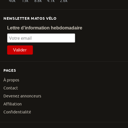
40k
13k
8.8k
4.1k
2.6k
NEWSLETTER MATOS VÉLO
Lettre d'information hebdomadaire
PAGES
À propos
Contact
Devenez annonceurs
Affiliation
Confidentialité