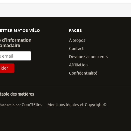
ETTER MATOS VÉLO
PAGES
e d'information
À propos
omadaire
Contact
Devenez annonceurs
Affiliation
Confidentialité
 table des matières
Com'3Elles
Mentions légales et Copyright©
Matosvelo par
—