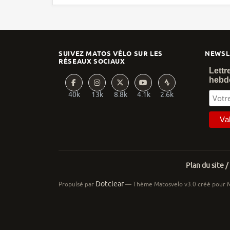
SUIVEZ MATOS VÉLO SUR LES
NEWSL
RÉSEAUX SOCIAUX
Lettr
hebd
40k
13k
8.8k
4.1k
2.6k
Plan du site /
Dotclear
Propulsé par
— Thème Matosvelo v3.0 créé pour 