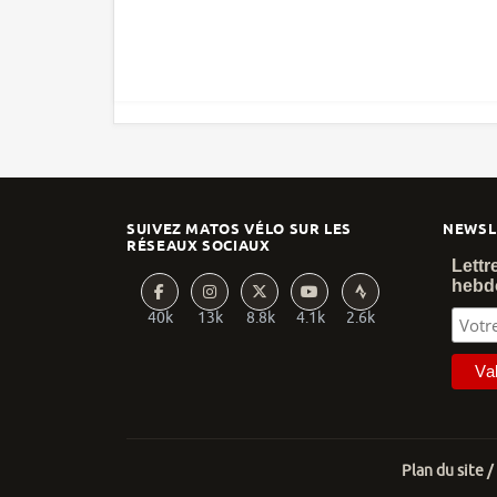
SUIVEZ MATOS VÉLO SUR LES
NEWSL
RÉSEAUX SOCIAUX
Lettr
hebd
40k
13k
8.8k
4.1k
2.6k
Plan du site /