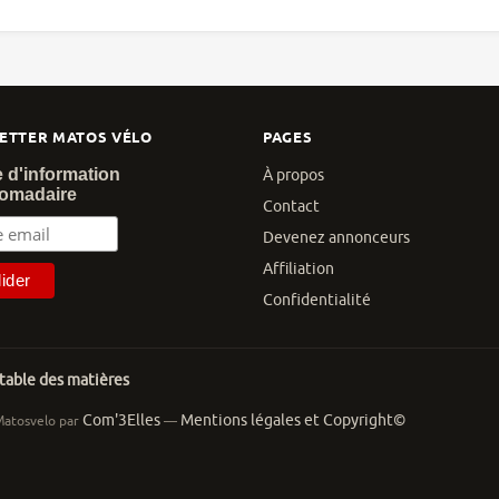
ETTER MATOS VÉLO
PAGES
e d'information
À propos
omadaire
Contact
Devenez annonceurs
Affiliation
Confidentialité
 table des matières
Com'3Elles
Mentions légales et Copyright©
Matosvelo par
—