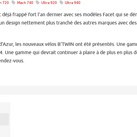
h 720
Mach 740
Ultra 920
Ultra 940
 déjà frappé fort l'an dernier avec ses modèles Facet qui se d
n design nettement plus tranché des autres marques avec des l
 d'Azur, les nouveaux vélos B'TWIN ont été présentés. Une gam
. Une gamme qui devrait continuer à plaire à de plus en plus d
rendez-vous.