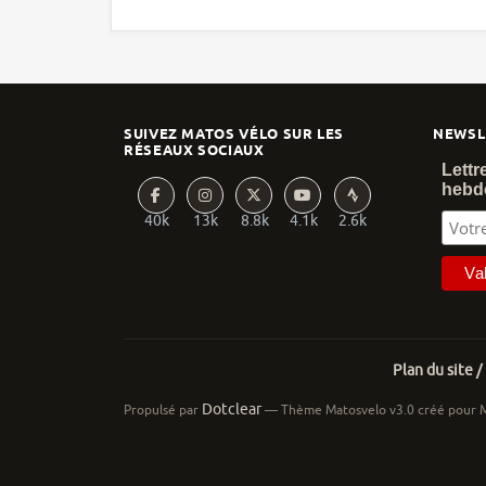
SUIVEZ MATOS VÉLO SUR LES
NEWSL
RÉSEAUX SOCIAUX
Lettr
hebd
40k
13k
8.8k
4.1k
2.6k
Plan du site /
Dotclear
Propulsé par
— Thème Matosvelo v3.0 créé pour 