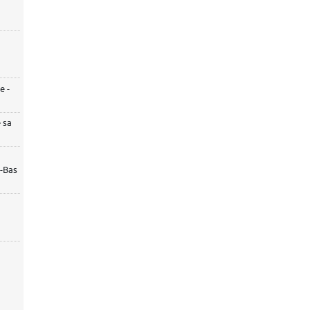
e -
 sa
s-Bas