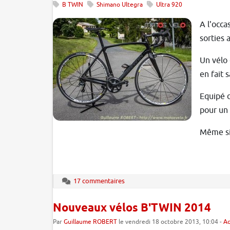
B TWIN
Shimano Ultegra
Ultra 920
A l'occa
sorties 
Un vélo 
en fait 
Equipé d
pour un 
Même si 
17 commentaires
Nouveaux vélos B'TWIN 2014
Par
Guillaume ROBERT
le vendredi 18 octobre 2013, 10:04 -
Ac