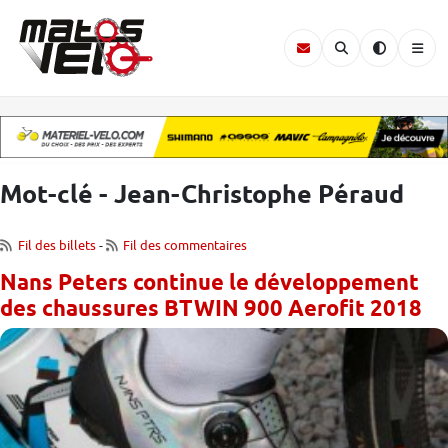
Mot-clé - Jean-Christophe Péraud
Fil des billets
-
Fil des commentaires
Nans Peters continue le développement
des chaussures BTWIN 900 Aerofit 2018