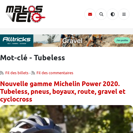
Mot-clé - Tubeless
Fil des billets
-
Fil des commentaires
Nouvelle gamme Michelin Power 2020.
Tubeless, pneus, boyaux, route, gravel et
cyclocross