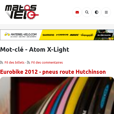
Mot-clé - Atom X-Light
Fil des billets
-
Fil des commentaires
Eurobike 2012 - pneus route Hutchinson