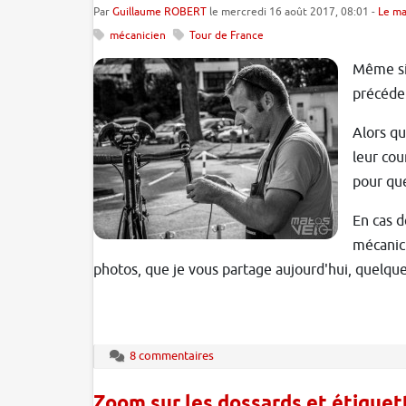
Par
Guillaume ROBERT
le mercredi 16 août 2017, 08:01 -
Le ma
mécanicien
Tour de France
Même si 
précéden
Alors qu
leur cou
pour que
En cas d
mécanici
photos, que je vous partage aujourd'hui, quelqu
8 commentaires
Zoom sur les dossards et étiquet