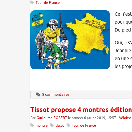
Tour de France
Ce n'est
pour que
Du pied 
Oui, il 
Jeannie 
en une s
les proj
8 commentaires
Tissot propose 4 montres édition
Par
Guillaume ROBERT
le samedi 6 juillet 2019, 15:57 -
Vélobse
montre
tissot
Tour de France