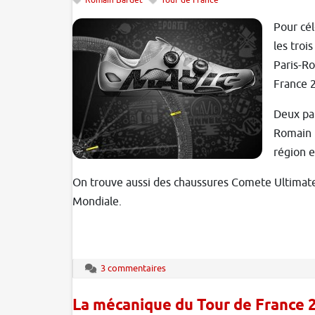
Romain Bardet
Tour de France
Pour cél
les troi
Paris-Ro
France 2
Deux pai
Romain B
région e
On trouve aussi des chaussures Comete Ultimate 
Mondiale.
3 commentaires
La mécanique du Tour de France 