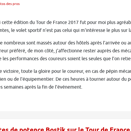
tos des pros
cette édition du Tour de France 2017 fut pour moi plus agréabl
tes, le volet sportif n'est pas celui qui m'intéresse le plus sur 
e nombreux sont massés autour des hôtels après l'arrivée ou au
reur préféré, de mon côté, j'affectionne rester auprès des méc
 les performances des coureurs soient les seules que l'on reti
e victoire, toute la gloire pour le coureur, en cas de pépin méc
en ou de l'équipementier. De ces heures à tourner autour du pot
es semaines après la fin de l'événement.
tes de potence Bostik sur le Tour de Franc