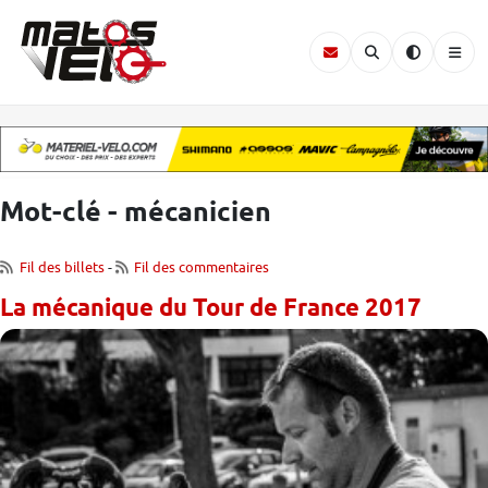
Mot-clé - mécanicien
Fil des billets
-
Fil des commentaires
La mécanique du Tour de France 2017