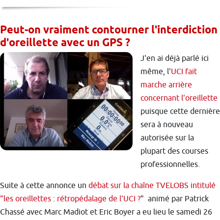
Peut-on vraiment contourner l'interdiction
d'oreillette avec un GPS ?
J'en ai déjà parlé ici
même, l'
UCI fait
marche arrière
concernant l'oreillette
puisque cette dernière
sera à nouveau
autorisée sur la
plupart des courses
professionnelles.
Suite à cette annonce un
débat sur la chaîne TVELOBS intitulé
"les oreillettes : rétropédalage de l'UCI ?
" animé par Patrick
Chassé avec Marc Madiot et Eric Boyer a eu lieu le samedi 26