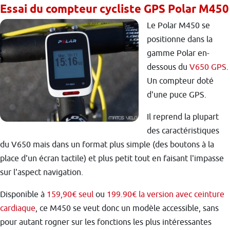
Essai du compteur cycliste GPS Polar M450
Le Polar M450 se
positionne dans la
gamme Polar en-
dessous du
V650 GPS
.
Un compteur doté
d'une puce GPS.
Il reprend la plupart
des caractéristiques
du V650 mais dans un format plus simple (des boutons à la
place d'un écran tactile) et plus petit tout en faisant l'impasse
sur l'aspect navigation.
Disponible à
159,90€ seul
ou
199.90€ la version avec ceinture
cardiaque
, ce M450 se veut donc un modèle accessible, sans
pour autant rogner sur les fonctions les plus intéressantes