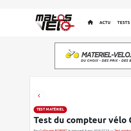
ACCUEIL
ACTU
TESTS
TEST MATÉRIEL
Test du compteur vélo 
Par
Guillaume ROBERT
le mercredi 9 mai 2018 07:53 —
Test matéri