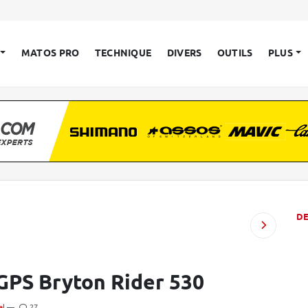
MATOS PRO
TECHNIQUE
DIVERS
OUTILS
PLUS
D
GPS Bryton Rider 530
el
—
27