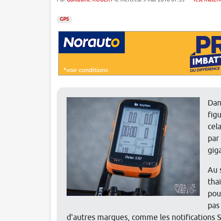
GPS
Dan
fig
cel
par
gig
Au 
tha
pou
pas
d'autres marques, comme les notifications S