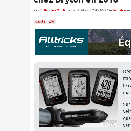
chez Bryton en 2018
Par
Guillaume ROBERT
le mardi 24 avril 2018 06:27 —
Actualité
—
Galiléo
GPS
Der
fai
le 
mai
Sur
vél
qua
var