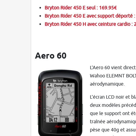
Bryton Rider 450 E seul : 169.95€
Bryton Rider 450 E avec support déporté 
Bryton Rider 450 H avec ceinture cardio :
Aero 60
L'Aero 60 vient direc
Wahoo ELEMNT BOLT,
aérodynamique.
L'écran LCD noir et b
deux modèles précéde
que le support ont été
traînée aérodynamiq
pèse que 40g et assur