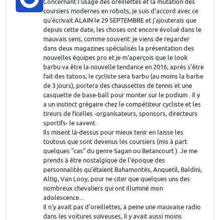
Concernant l'usage des oreillettes et la mutation des
coursiers modernes en robots, je suis d'accord avec ce
qu'écrivait ALAIN le 29 SEPTEMBRE et j'ajouterais que
depuis cette date, les choses ont encore évolué dans le
mauvais sens, comme souvent: je viens de regarder
dans deux magazines spécialisés la présentation des
nouvelles équipes pro et je m'aperçois que le look
barbu va être la nouvelle tendance en 2016; après s'être
fait des tatoos, le cycliste sera barbu (au moins la barbe
de 3 jours), portera des chaussettes de tennis et une
casquette de base-ball pour monter sur le podium . Il y
a un instinct grégaire chez le compétiteur cycliste et les
tireurs de ficelles -organisateurs, sponsors, directeurs
sportifs- le savent .
Ils misent là-dessus pour mieux tenir en laisse les
toutous que sont devenus les coursiers (mis à part
quelques "cas" du genre Sagan ou Betancourt ). Je me
prends à être nostalgique de l'époque des
personnalités qu'étaient Bahamontès, Anquetil, Baldini,
Altig, Van Looy, pour ne citer que quelques uns des
nombreux chevaliers qui ont illuminé mon
adolescence...
Il n'y avait pas d'oreillettes, à peine une mauvaise radio
dans les voitures suiveuses, il y avait aussi moins