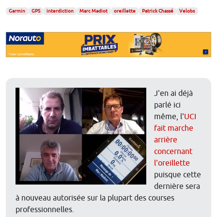
Garmin
GPS
interdiction
Marc Madiot
oreillette
Patrick Chassé
Velobs
J'en ai déjà
parlé ici
même, l'
UCI
fait marche
arrière
concernant
l'oreillette
puisque cette
dernière sera
à nouveau autorisée sur la plupart des courses
professionnelles.