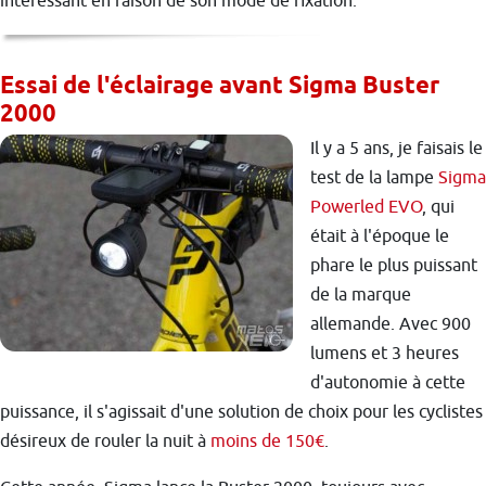
intéressant en raison de son mode de fixation.
Essai de l'éclairage avant Sigma Buster
2000
Il y a 5 ans, je faisais le
test de la lampe
Sigma
Powerled EVO
, qui
était à l'époque le
phare le plus puissant
de la marque
allemande. Avec 900
lumens et 3 heures
d'autonomie à cette
puissance, il s'agissait d'une solution de choix pour les cyclistes
désireux de rouler la nuit à
moins de 150€
.