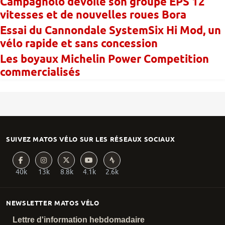
Campagnolo dévoile son groupe EPS 12
vitesses et de nouvelles roues Bora
Essai du Cannondale SystemSix Hi Mod, un
vélo rapide et sans concession
Les boyaux Michelin Power Competition
commercialisés
SUIVEZ MATOS VÉLO SUR LES RÉSEAUX SOCIAUX
40k
13k
8.8k
4.1k
2.6k
NEWSLETTER MATOS VÉLO
Lettre d'information hebdomadaire