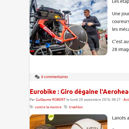
Les étap
Une jour
coureurs
les méca
C'est au
28 image
6 commentaires
Eurobike : Giro dégaîne l'Aerohe
Par
Guillaume ROBERT
le lundi 26 septembre 2016, 08:27 -
Act
contre la montre
triathlon
Lancés a