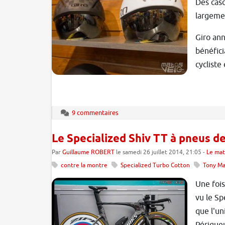
Des casq
largemen
Giro ann
bénéfici
cycliste
9 commentaires
Le Specialized Shiv TT à pneus d
Par
Guillaume ROBERT
le samedi 26 juillet 2014, 21:05 -
Le mat
contre la montre
Specialized Turbo Cotton
Tony Ma
Une fois
vu le Sp
que l'u