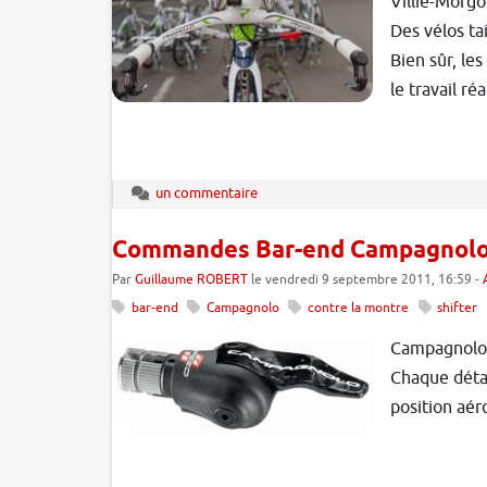
Villié-Morgo
Des vélos ta
Bien sûr, les
le travail ré
un commentaire
Commandes Bar-end Campagnolo 
Par
Guillaume ROBERT
le vendredi 9 septembre 2011, 16:59 -
bar-end
Campagnolo
contre la montre
shifter
Campagnolo v
Chaque détai
position aér