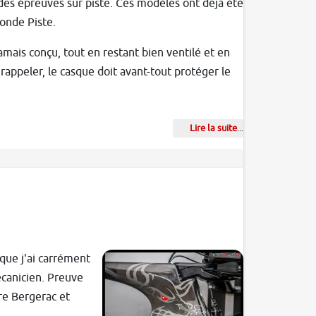
 des épreuves sur piste. Ces modèles ont déjà été
onde Piste.
amais conçu, tout en restant bien ventilé et en
 rappeler, le casque doit avant-tout protéger le
Lire la suite
...
que j'ai carrément
écanicien. Preuve
re Bergerac et