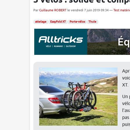
3 vélos : solide et com
Par
Guillaume ROBERT
le vendredi 7 juin 2019 09:34 —
Test matéri
attelage
EasyFold XT
Porte-vélos
Thule
Apr
voi
XT.
Un 
vél
l'a
pas
pui