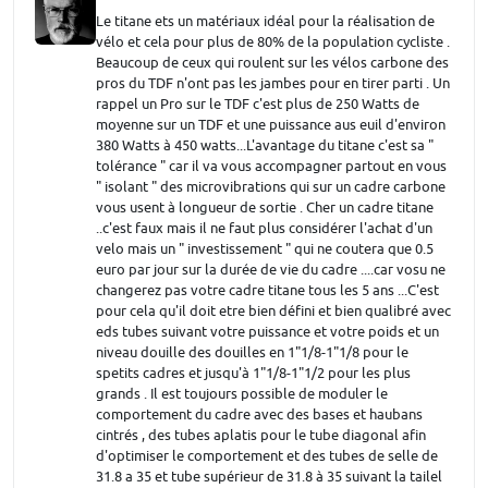
Le titane ets un matériaux idéal pour la réalisation de
vélo et cela pour plus de 80% de la population cycliste .
Beaucoup de ceux qui roulent sur les vélos carbone des
pros du TDF n'ont pas les jambes pour en tirer parti . Un
rappel un Pro sur le TDF c'est plus de 250 Watts de
moyenne sur un TDF et une puissance aus euil d'environ
380 Watts à 450 watts...L'avantage du titane c'est sa "
tolérance " car il va vous accompagner partout en vous
" isolant " des microvibrations qui sur un cadre carbone
vous usent à longueur de sortie . Cher un cadre titane
..c'est faux mais il ne faut plus considérer l'achat d'un
velo mais un " investissement " qui ne coutera que 0.5
euro par jour sur la durée de vie du cadre ....car vosu ne
changerez pas votre cadre titane tous les 5 ans ...C'est
pour cela qu'il doit etre bien défini et bien qualibré avec
eds tubes suivant votre puissance et votre poids et un
niveau douille des douilles en 1"1/8-1"1/8 pour le
spetits cadres et jusqu'à 1"1/8-1"1/2 pour les plus
grands . Il est toujours possible de moduler le
comportement du cadre avec des bases et haubans
cintrés , des tubes aplatis pour le tube diagonal afin
d'optimiser le comportement et des tubes de selle de
31.8 a 35 et tube supérieur de 31.8 à 35 suivant la tailel