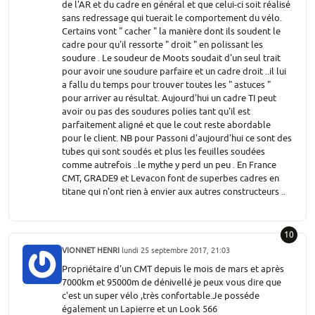
de l'AR et du cadre en général et que celui-ci soit réalisé
sans redressage qui tuerait le comportement du vélo.
Certains vont " cacher " la manière dont ils soudent le
cadre pour qu'il ressorte " droit " en polissant les
soudure . Le soudeur de Moots soudait d'un seul trait
pour avoir une soudure parfaire et un cadre droit ..il lui
a fallu du temps pour trouver toutes les " astuces "
pour arriver au résultat. Aujourd'hui un cadre TI peut
avoir ou pas des soudures polies tant qu'il est
parfaitement aligné et que le cout reste abordable
pour le client. NB pour Passoni d'aujourd'hui ce sont des
tubes qui sont soudés et plus les feuilles soudées
comme autrefois ..le mythe y perd un peu . En France
CMT, GRADE9 et Levacon font de superbes cadres en
titane qui n'ont rien à envier aux autres constructeurs ..
10
VIONNET HENRI
lundi 25 septembre 2017, 21:03
Propriétaire d'un CMT depuis le mois de mars et après
7000km et 95000m de dénivellé je peux vous dire que
c'est un super vélo ,très confortable.Je posséde
également un Lapierre et un Look 566