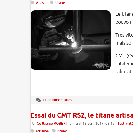
Artisan
titane
Le titan
pouvoir 
Très vit
mais son
CMT (Cyc
totaleme
fabricat
11 commentaires
Essai du CMT RS2, le titane artis
Par
Guillaume ROBERT
le mardi 18 avril 2017, 08:15 -
Test maté
artisanal
titane