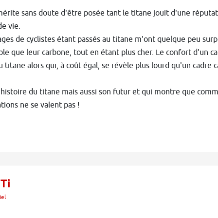
érite sans doute d'être posée tant le titane jouit d'une réputa
e vie.
ges de cyclistes étant passés au titane m'ont quelque peu surpr
ble que leur carbone, tout en étant plus cher. Le confort d'un cad
 au titane alors qui, à coût égal, se révèle plus lourd qu'un cadre 
l'histoire du titane mais aussi son futur et qui montre que comm
ations ne se valent pas !
Ti
iel