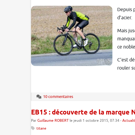
Depuis p
d'acier.
Mais jus
manquait
ce noble
C'est dé
rouler s
10 commentaires
EB15 : découverte de la marque N
Par
Guillaume ROBERT
le jeudi 1 octobre 2015, 07:34 -
Actuali
titane