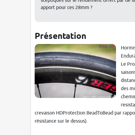
sceptiques sur le rendement offert par de si
apport pour ces 28mm ?
Présentation
Hormis
Endura
Le Pr
saison
distan
des mu
chemin
resist
crevaison HDProtection BeadToBead par rapport
résistance sur le dessus).