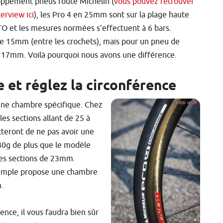
ppement pneus route Michelin (
vous pouvez retrouver
terview ici
), les Pro 4 en 25mm sont sur la plage haute
 et les mesures normées s'effectuent à 6 bars.
de 15mm (entre les crochets), mais pour un pneu de
e 17mm. Voilà pourquoi nous avons une différence.
 et réglez la circonférence
r une chambre spécifique. Chez
les sections allant de 25 à
teront de ne pas avoir une
40g de plus que le modèle
les sections de 23mm.
emple propose une chambre
.
ence, il vous faudra bien sûr