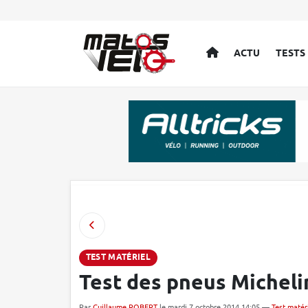
ACCUEIL
ACTU
TESTS
TEST MATÉRIEL
Test des pneus Michel
Par
Guillaume ROBERT
le mardi 7 octobre 2014 14:05 —
Test matér