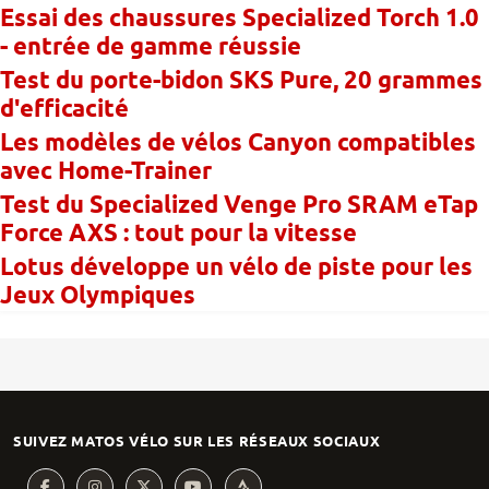
Essai des chaussures Specialized Torch 1.0
- entrée de gamme réussie
Test du porte-bidon SKS Pure, 20 grammes
d'efficacité
Les modèles de vélos Canyon compatibles
avec Home-Trainer
Test du Specialized Venge Pro SRAM eTap
Force AXS : tout pour la vitesse
Lotus développe un vélo de piste pour les
Jeux Olympiques
SUIVEZ MATOS VÉLO SUR LES RÉSEAUX SOCIAUX