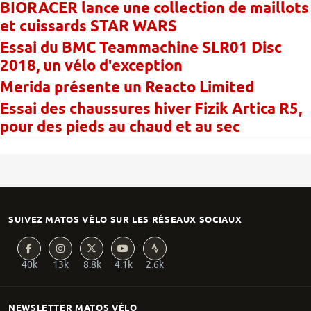
BIORACER lance une collection de maillots
et cuissards STAR WARS
Essai du BMC Teammachine SLR01 Disc
2018, un vélo d'exception
Merida présente un Reacto Limited
Essai des chaussures hiver Fizik Artica R5,
pour des pieds au chaud et au sec
SUIVEZ MATOS VÉLO SUR LES RÉSEAUX SOCIAUX
40k
13k
8.8k
4.1k
2.6k
NEWSLETTER MATOS VÉLO