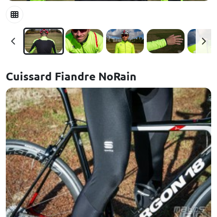
Cuissard Fiandre NoRain