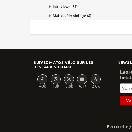
Interviews
(37)
Matos vélo vintage
(4)
SUIVEZ MATOS VÉLO SUR LES
NEWSL
RÉSEAUX SOCIAUX
Lettr
hebd
40k
13k
8.8k
4.1k
2.6k
Plan du site /