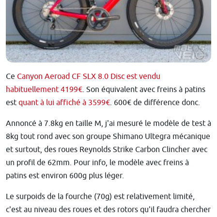
Ce
Canyon Aeroad CF SLX 8.0 Disc est vendu
habituellement 4199€
. Son équivalent avec freins à patins
est
quant à lui affiché à 3599€
. 600€ de différence donc.
Annoncé à 7.8kg en taille M, j'ai mesuré le modèle de test à
8kg tout rond avec son groupe Shimano Ultegra mécanique
et surtout, des roues
Reynolds Strike Carbon Clincher
avec
un profil de 62mm. Pour info, le modèle avec freins à
patins est environ 600g plus léger.
Le surpoids de la fourche (70g) est relativement limité,
c'est au niveau des roues et des rotors qu'il faudra chercher