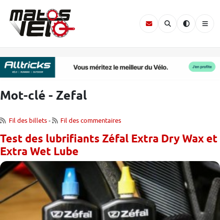
Mot-clé - Zefal
Fil des billets
-
Fil des commentaires
Test des lubrifiants Zéfal Extra Dry Wax et
Extra Wet Lube