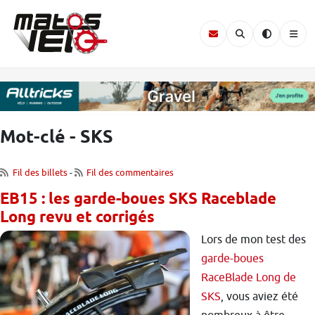
Mot-clé - SKS
Fil des billets
-
Fil des commentaires
EB15 : les garde-boues SKS Raceblade
Long revu et corrigés
Lors de mon test des
garde-boues
RaceBlade Long de
SKS
, vous aviez été