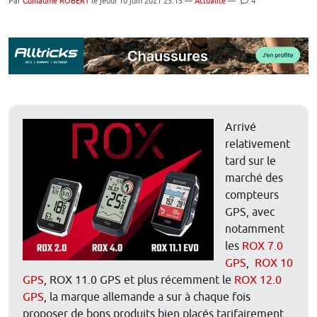
Par
Guillaume ROBERT
le jeudi 10 juin 2021 23:15 —
Actualité
—
4
Arrivé
relativement
tard sur le
marché des
compteurs
GPS, avec
notamment
les
ROX 7.0
GPS
,
ROX 10
GPS
, ROX 11.0 GPS et plus récemment le
ROX 12.0
GPS
, la marque allemande a sur à chaque fois
proposer de bons produits bien placés tarifairement,