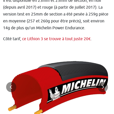
Il est disponible en 23mm et 25mm de section, en noir
(depuis avril 2017) et rouge (à partir de juillet 2017). La
version test en 25mm de section a été pesée à 259g pièce
en moyenne (257 et 260g pour être précis), soit environ
14g de plus qu'un Michelin Power Endurance.
Côté tarif,
ce Lithion 3 se trouve à tout juste 20€
.