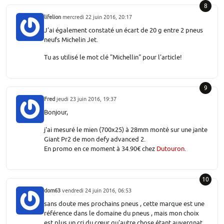
8
lifelion
mercredi 22 juin 2016, 20:17
J'ai également constaté un écart de 20 g entre 2 pneus
neufs Michelin Jet.
Tu as utilisé le mot clé "Michellin" pour l'article!
9
Fred
jeudi 23 juin 2016, 19:37
Bonjour,
j'ai mesuré le mien (700x25) à 28mm monté sur une jante
Giant Pr2 de mon defy advanced 2.
En promo en ce moment à 34.90€ chez
Dutouron
.
10
dom63
vendredi 24 juin 2016, 06:53
sans doute mes prochains pneus , cette marque est une
référence dans le domaine du pneus , mais mon choix
est plus un cri du cœur qu'autre chose étant auvergnat ,