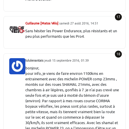
17
Guillaume [Matos Vélo]
samedi 27 août 2016, 14:51
Sans hésiter les Power Endurance, plus résistants et un
peu plus performants que les Pro4.
18
lululenantais
jeudi 15 septembre 2016, 01:39
bonjour,
pour info, je viens de faire environ 1100kms en
entrainement avec des michelin POWER comp 23mms ,
montés sur des roues SHAMAL 21mms, avec des
chambres à air légères, gonflés à 7. je n'ai pas crevé une
seule fois et je suis usé à moitié du témoin d'usure
(environ). Par rapport à mes roues course CORIMA
boyaux véloflex, les pneus sont plus raides, surtout à
petite vitesse, mais ils tiennent vraiment bien la route
sur le sec et quand on commence à dépasser le
30/km/h, ils sont vraiment efficaces. Avec les shamal et
les michelin POWER 23, on a l'impression d'être sur un