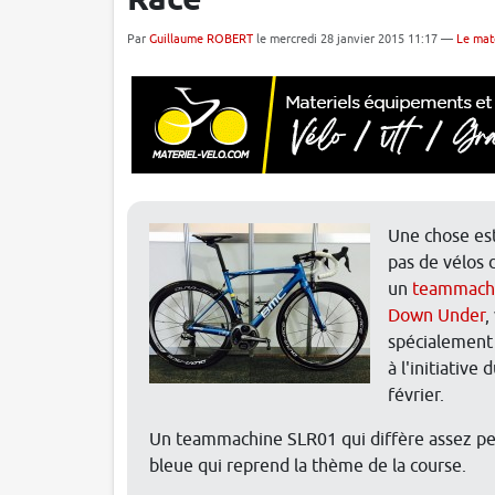
Race
Par
Guillaume ROBERT
le mercredi 28 janvier 2015 11:17 —
Le mat
Une chose est
pas de vélos 
un
teammachin
Down Under
,
spécialement 
à l'initiative
février.
Un teammachine SLR01 qui diffère assez pe
bleue qui reprend la thème de la course.