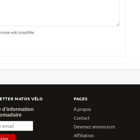
taxe wiki simplifiée.
ETTER MATOS VÉLO
PAGES
e d'information
À propos
omadaire
Contact
Devenez annonceurs
Affiliation