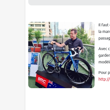
Il fau
la mar
passag
Avec c
garder
modèle
Pour p
http:/