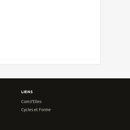
LIENS
Com3'Elles
Cycles et Forme