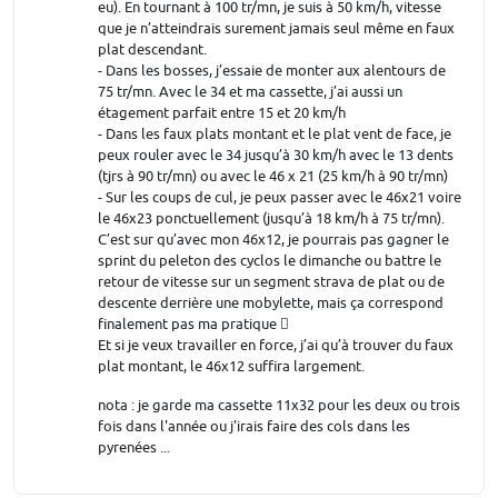
eu). En tournant à 100 tr/mn, je suis à 50 km/h, vitesse
que je n’atteindrais surement jamais seul même en faux
plat descendant.
- Dans les bosses, j’essaie de monter aux alentours de
75 tr/mn. Avec le 34 et ma cassette, j’ai aussi un
étagement parfait entre 15 et 20 km/h
- Dans les faux plats montant et le plat vent de face, je
peux rouler avec le 34 jusqu’à 30 km/h avec le 13 dents
(tjrs à 90 tr/mn) ou avec le 46 x 21 (25 km/h à 90 tr/mn)
- Sur les coups de cul, je peux passer avec le 46x21 voire
le 46x23 ponctuellement (jusqu’à 18 km/h à 75 tr/mn).
C’est sur qu’avec mon 46x12, je pourrais pas gagner le
sprint du peleton des cyclos le dimanche ou battre le
retour de vitesse sur un segment strava de plat ou de
descente derrière une mobylette, mais ça correspond
finalement pas ma pratique 
Et si je veux travailler en force, j’ai qu’à trouver du faux
plat montant, le 46x12 suffira largement.
nota : je garde ma cassette 11x32 pour les deux ou trois
fois dans l'année ou j'irais faire des cols dans les
pyrenées ...