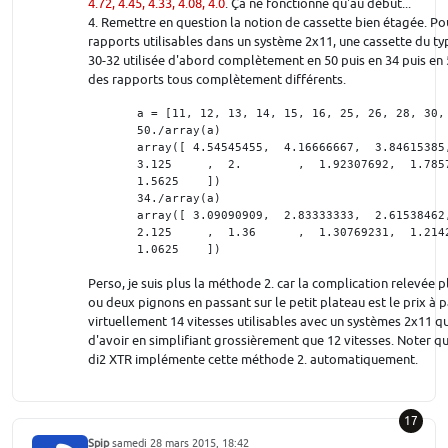
4.72, 4.45, 4.33, 4.08, 4.0
. Ça ne fonctionne qu'au début...
4. Remettre en question la notion de cassette bien étagée. 
rapports utilisables dans un système 2x11, une cassette du ty
30-32 utilisée d'abord complètement en 50 puis en 34 puis en 
des rapports tous complètement différents.
       a = [11, 12, 13, 14, 15, 16, 25, 26, 28, 30, 
       50./array(a)

       array([ 4.54545455,  4.16666667,  3.84615385,
       3.125     ,  2.        ,  1.92307692,  1.7857
       1.5625    ])

       34./array(a)

       array([ 3.09090909,  2.83333333,  2.61538462,
       2.125     ,  1.36      ,  1.30769231,  1.2142
       1.0625    ])
Perso, je suis plus la méthode 2. car la complication relevée 
ou deux pignons en passant sur le petit plateau est le prix à
virtuellement 14 vitesses utilisables avec un systèmes 2x11 
d'avoir en simplifiant grossièrement que 12 vitesses. Noter q
di2 XTR implémente cette méthode 2. automatiquement.
17
Spip
samedi 28 mars 2015, 18:42