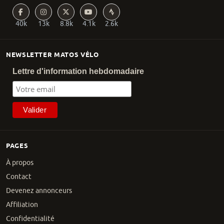
40k
13k
8.8k
4.1k
2.6k
NEWSLETTER MATOS VÉLO
Lettre d'information hebdomadaire
PAGES
À propos
Contact
Devenez annonceurs
Affiliation
Confidentialité