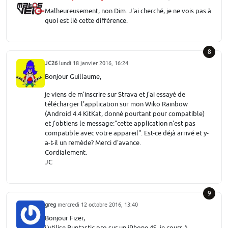
Malheureusement, non Dim. J'ai cherché, je ne vois pas à
quoi est lié cette différence.
8
JC26
lundi 18 janvier 2016, 16:24
Bonjour Guillaume,
je viens de m'inscrire sur Strava et j'ai essayé de
télécharger l'application sur mon Wiko Rainbow
(Android 4.4 KitKat, donné pourtant pour compatible)
et j’obtiens le message:"cette application n'est pas
compatible avec votre appareil". Est-ce déjà arrivé et y-
a-t-il un remède? Merci d'avance.
Cordialement.
JC
9
greg
mercredi 12 octobre 2016, 13:40
Bonjour Fizer,
j'utilise Runtastic pro sur un iPhone 4S, je cours à