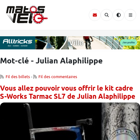
Mot-clé - Julian Alaphilippe
Fil des billets
-
Fil des commentaires
Vous allez pouvoir vous offrir le kit cadre
S-Works Tarmac SL7 de Julian Alaphilippe