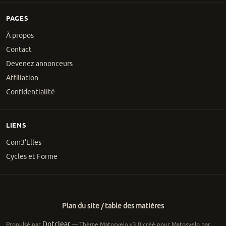
PAGES
À propos
Contact
Devenez annonceurs
Affiliation
Confidentialité
LIENS
Com3'Elles
Cycles et Forme
Plan du site / table des matières
Dotclear
Propulsé par
— Thème Matosvelo v3.0 créé pour Matosvelo par