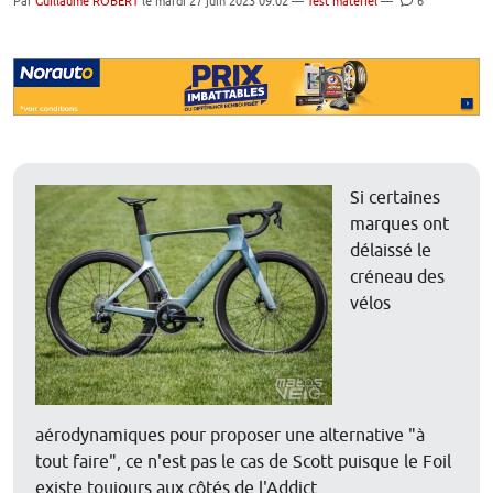
Par
Guillaume ROBERT
le mardi 27 juin 2023 09:02 —
Test matériel
—
6
Si certaines
marques ont
délaissé le
créneau des
vélos
aérodynamiques pour proposer une alternative "à
tout faire", ce n'est pas le cas de Scott puisque le Foil
existe toujours aux côtés de l'Addict.