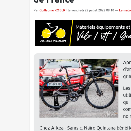
de France
Par
Guillaume ROBERT
le vendredi 22 juillet 2022 08:10 —
Le mato
Apr
d'a
gri
Les
uti
qui
com
noir
Chez Arkea - Samsic, Naïro Quintana bénéfic