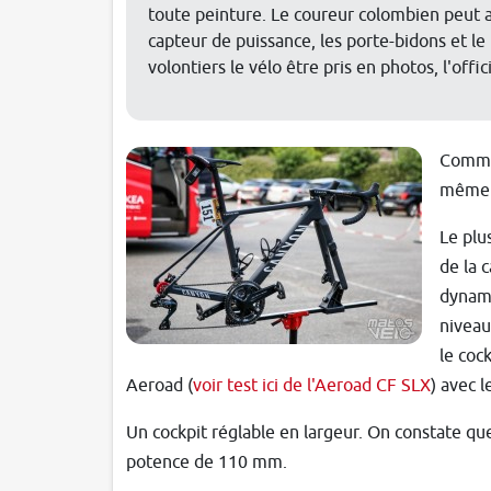
toute peinture. Le coureur colombien peut ain
capteur de puissance, les porte-bidons et le
volontiers le vélo être pris en photos, l'offic
Comme 
même l
Le plu
de la 
dynami
niveau
le coc
Aeroad (
voir test ici de l'Aeroad CF SLX
) avec 
Un cockpit réglable en largeur. On constate qu
potence de 110 mm.