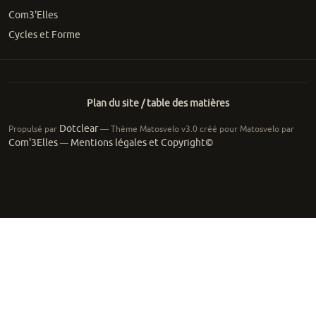
Com3'Elles
Cycles et Forme
Plan du site / table des matières
Dotclear
Propulsé par
— Thème Matosvelo v3.0 créé pour Matosvelo par
Com'3Elles
Mentions légales et Copyright©
—