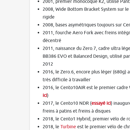
2001, premier monocoque K2, utilisé Pant
2008, Wide Bottom Bracket System sur le 
rigide
2008, bases asymétriques toujours sur Ce
2011, fourche Aero Fork avec freins intégr
décentré
2011, naissance du Zero.7, cadre ultra lég
BB386 EVO et Balanced Design, utilisé par
2012
2016, le Zero.6, encore plus léger (680g)
très difficile à travailler
2016, le Cento10AIR est le premier cadre W
ici
)
2017, le Cento10 NDR (
essayé ici
) inaugur
freins à patins et freins à disques
2018, le Cento1 Hybrid, premier vélo de r
2018, le
Turbine
est le premier vélo de ch