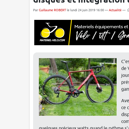
disques et intégration 
Par
Guillaume ROBERT
le lundi 24 juin 2019 16:00 —
Actualité
—
C'e
de 
jou
pré
gam
Ave
ce 
dis
com
quelques précieux watts quand le rythme s'