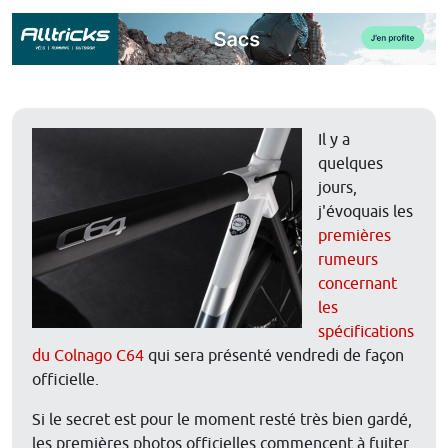
Il y a
quelques
jours,
j'évoquais les
premières
rumeurs
concernant
les
spécifications
du Colnago C64
qui sera présenté vendredi de façon
officielle.
Si le secret est pour le moment resté très bien gardé,
les premières photos officielles commencent à fuiter.