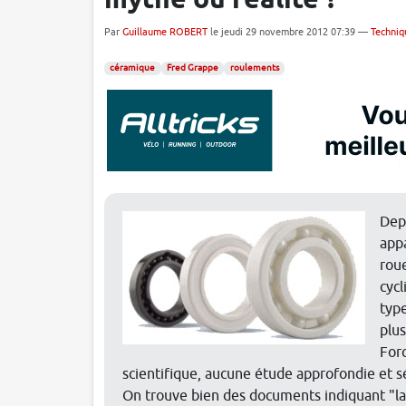
mythe ou réalité ?
Par
Guillaume ROBERT
le jeudi 29 novembre 2012 07:39 —
Techniq
céramique
Fred Grappe
roulements
Dep
app
roue
cycl
type
plus
Forc
scientifique, aucune étude approfondie et sé
On trouve bien des documents indiquant "la