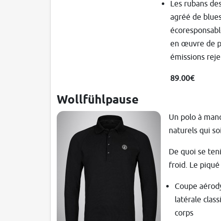
Les rubans des
agréé de blues
écoresponsable
en œuvre de pr
émissions rejet
89.00€
Wollfühlpause
Un polo à manc
naturels qui soi
De quoi se teni
froid. Le piqué
Coupe aérody
latérale clas
corps