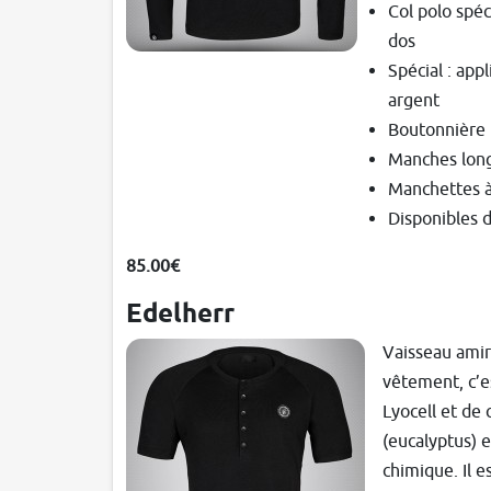
Col polo spéc
dos
Spécial : app
argent
Boutonnière 
Manches long
Manchettes à 
Disponibles d
85.00€
Edelherr
Vaisseau amira
vêtement, c’e
Lyocell et de 
(eucalyptus) e
chimique. Il es