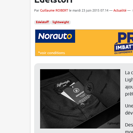
Edelstoff
Par
Guillaume ROBERT
le mardi 23 juin 2015 07:14 —
Actualité
—
Edelstoff
lightweight
La 
Lig
ajo
prêt
Une
dév
Des
mod