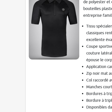
de polyester et 
bouteilles plast
entreprise famil
Tissu spéciale
classiques ren
excellente éva
Coupe sportiv
couture latéra
épouse le corps
Application ca
Zip noir mat a
Col raccordé a
Manches courte
Bordures à tri
Bordure à tripl
Disponibles dan