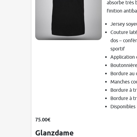
absorbe très b
finition antib
Jersey soyeu
Couture laté
dos – confèr
sportif
Application 
Boutonnière
Bordure au c
Manches cou
Bordure à tri
Bordure à tr
Disponibles 
75.00€
Glanzdame