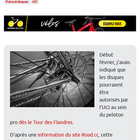
Freins à disques
UCI
Début
février, j'avais
indiqué que
les disques
pourraient
être
autorisés par
l'UCI au sein
du peloton
pro
dès le Tour des Flandres
.
D'après une
information du site Road.cc
, cette