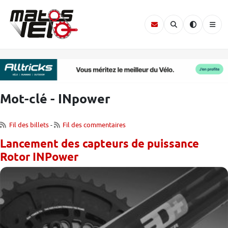
Mot-clé - INpower
Fil des billets
-
Fil des commentaires
Lancement des capteurs de puissance
Rotor INPower