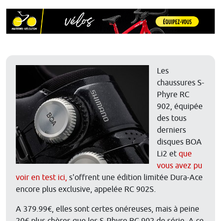
Les
chaussures S-
Phyre RC
902, équipée
des tous
derniers
disques BOA
Li2 et
que
vous avez pu
voir en test ici,
s'offrent une édition limitée Dura-Ace
encore plus exclusive, appelée RC 902S.
A 379.99€, elles sont certes onéreuses, mais à peine