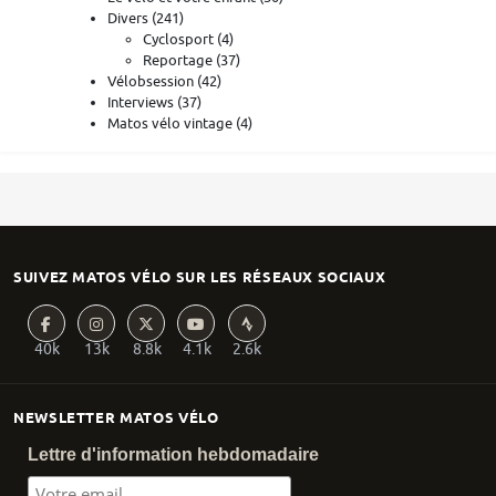
Divers
(241)
Cyclosport
(4)
Reportage
(37)
Vélobsession
(42)
Interviews
(37)
Matos vélo vintage
(4)
SUIVEZ MATOS VÉLO SUR LES RÉSEAUX SOCIAUX
40k
13k
8.8k
4.1k
2.6k
NEWSLETTER MATOS VÉLO
Lettre d'information hebdomadaire