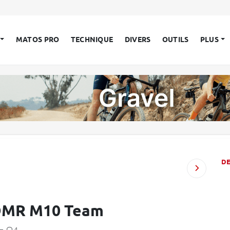
MATOS PRO
TECHNIQUE
DIVERS
OUTILS
PLUS
D
 OMR M10 Team
—
4