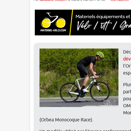
Déc
dév
l'O
esp
Plu
par
pou
OME
Mon
(Orbea Monocoque Race).