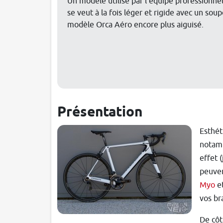
Un modèle utilisé par l'équipe professionnel
se veut à la fois léger et rigide avec un so
modèle Orca Aéro encore plus aiguisé.
Présentation
Esthét
notamm
effet (
peuven
Myo
et
vos br
De côt