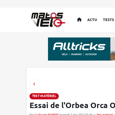
ACCUEIL
ACTU
TESTS
TEST MATÉRIEL
Essai de l'Orbea Orca
Par
Guillaume ROBERT
le mardi 2 mai 2017 07:46 —
Test matériel