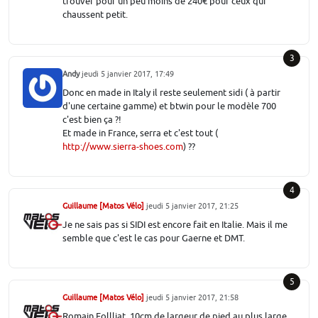
trouver pour un peu moins de 240€ pour ceux qui
chaussent petit.
3
Andy
jeudi 5 janvier 2017, 17:49
Donc en made in Italy il reste seulement sidi ( à partir
d'une certaine gamme) et btwin pour le modèle 700
c'est bien ça ?!
Et made in France, serra et c'est tout (
http://www.sierra-shoes.com
) ??
4
Guillaume [Matos Vélo]
jeudi 5 janvier 2017, 21:25
Je ne sais pas si SIDI est encore fait en Italie. Mais il me
semble que c'est le cas pour Gaerne et DMT.
5
Guillaume [Matos Vélo]
jeudi 5 janvier 2017, 21:58
Romain Follliat, 10cm de largeur de pied au plus large.