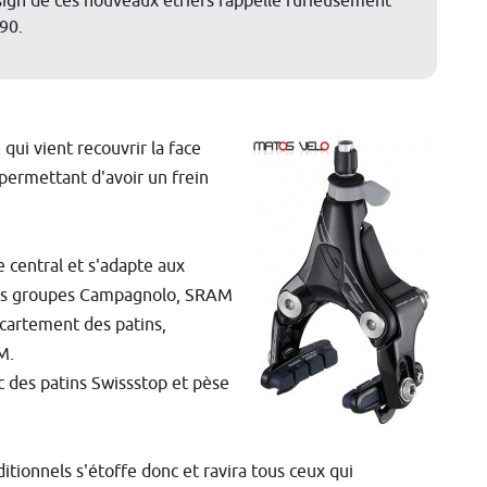
sign de ces nouveaux étriers rappelle furieusement
90.
qui vient recouvrir la face
 permettant d'avoir un frein
e central et s'adapte aux
c les groupes Campagnolo, SRAM
écartement des patins,
M.
ec des patins Swissstop et pèse
itionnels s'étoffe donc et ravira tous ceux qui