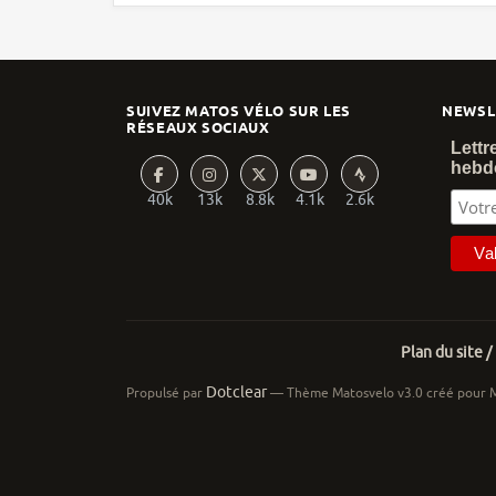
SUIVEZ MATOS VÉLO SUR LES
NEWSL
RÉSEAUX SOCIAUX
Lettr
hebd
40k
13k
8.8k
4.1k
2.6k
Plan du site /
Dotclear
Propulsé par
— Thème Matosvelo v3.0 créé pour 