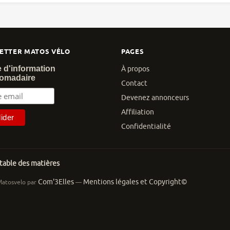
ETTER MATOS VÉLO
PAGES
e d'information
À propos
omadaire
Contact
Devenez annonceurs
Affiliation
Confidentialité
 table des matières
Com'3Elles
Mentions légales et Copyright©
Matosvelo par
—